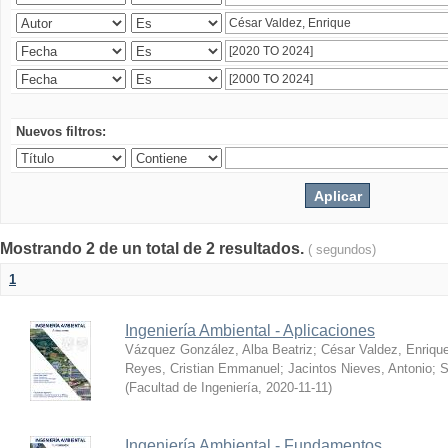
Nuevos filtros:
Mostrando 2 de un total de 2 resultados.
( segundos)
1
Ingeniería Ambiental - Aplicaciones
Vázquez González, Alba Beatriz
;
César Valdez, Enriqu
Reyes, Cristian Emmanuel
;
Jacintos Nieves, Antonio
;
S
(
Facultad de Ingeniería
,
2020-11-11
)
Ingeniería Ambiental - Fundamentos