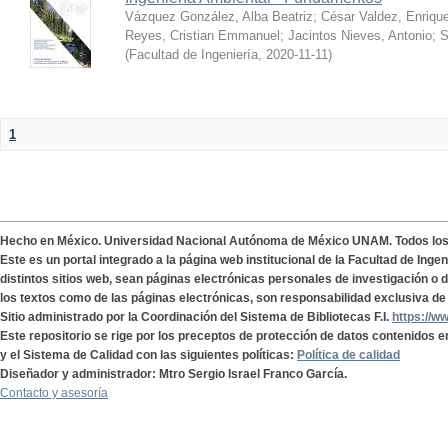
Vázquez González, Alba Beatriz
;
César Valdez, Enriqu
Reyes, Cristian Emmanuel
;
Jacintos Nieves, Antonio
;
S
(
Facultad de Ingeniería
,
2020-11-11
)
1
Hecho en México. Universidad Nacional Autónoma de México UNAM. Todos lo
Este es un portal integrado a la página web institucional de la Facultad de Ing
distintos sitios web, sean páginas electrónicas personales de investigación o de
los textos como de las páginas electrónicas, son responsabilidad exclusiva de 
Sitio administrado por la Coordinación del Sistema de Bibliotecas F.I.
https://w
Este repositorio se rige por los preceptos de protección de datos contenidos e
y el Sistema de Calidad con las siguientes políticas:
Política de calidad
Diseñador y administrador: Mtro Sergio Israel Franco García.
Contacto y asesoría