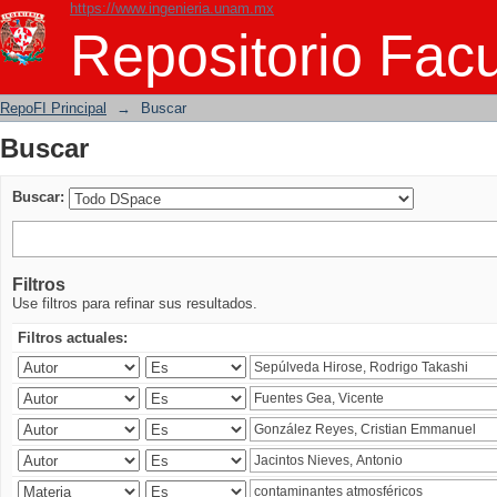
https://www.ingenieria.unam.mx
Buscar
Repositorio Facu
RepoFI Principal
→
Buscar
Buscar
Buscar:
Filtros
Use filtros para refinar sus resultados.
Filtros actuales: