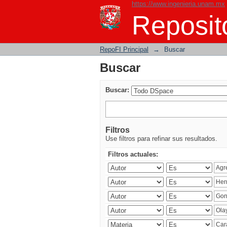
https://www.ingenieria.unam.mx
Buscar
Reposito
RepoFI Principal
→
Buscar
Buscar
Buscar:
Filtros
Use filtros para refinar sus resultados.
Filtros actuales: