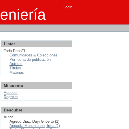
Login
eniería
Listar
Todo RepoFI
Comunidades & Colecciones
Por fecha de publicación
Autores
Títulos
Materias
Mi cuenta
Acceder
Registro
Descubre
Autor
Agredo Diaz, Dayi Gilberto (1)
Angarita Moncaleano, Irma (1)