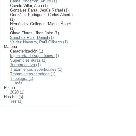
Barba Pingarrón, Arturo (1)
Covelo Villar, Alba (1)
Gonzáles Parra, Jesús Rafael (1)
González Rodriguez, Carlos Alberto
(1)
Hernández Gallegos, Miguel Ángel
(1)
Olaya Flores, Jhon Jairo (1)
Sánchez Ruiz, Daniel (1)
Valdez Navarro, Raúl Gilberto (1)
Materia
Caracterización (1)
Ingeniería de superficies (1)
Superficies duras (1)
Termoreactiva (1)
Tratamientos superficiales (1)
Tratamientos térmicos (1)
Tribología (1)
... más
Fecha
2020 (1)
Has File(s)
Yes (1)