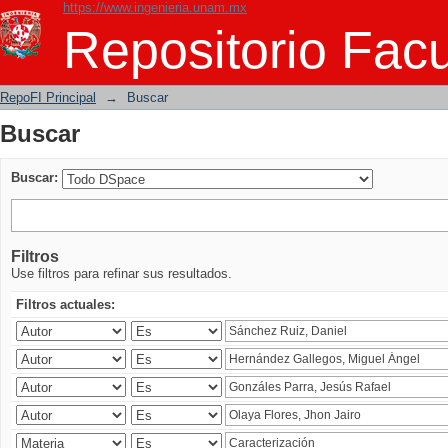
https://www.ingenieria.unam.mx
Buscar
Repositorio Facu
RepoFI Principal
→
Buscar
Buscar
Buscar:
Filtros
Use filtros para refinar sus resultados.
Filtros actuales: