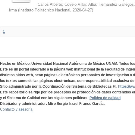
Carlos Alberto
;
Covelo Villar, Alba
;
Hernández Gallegos,
Irma
(
Instituto Politécnico Nacional
,
2020-04-27
)
1
Hecho en México. Universidad Nacional Autónoma de México UNAM. Todos lo
Este es un portal integrado a la página web institucional de la Facultad de Ing
distintos sitios web, sean páginas electrónicas personales de investigación o de
los textos como de las páginas electrónicas, son responsabilidad exclusiva de 
Sitio administrado por la Coordinación del Sistema de Bibliotecas F.I.
https://w
Este repositorio se rige por los preceptos de protección de datos contenidos e
y el Sistema de Calidad con las siguientes políticas:
Política de calidad
Diseñador y administrador: Mtro Sergio Israel Franco García.
Contacto y asesoría