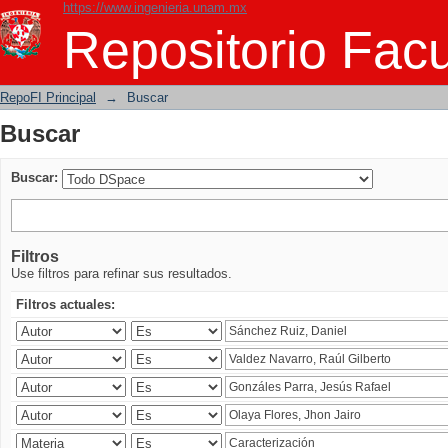
https://www.ingenieria.unam.mx
Buscar
Repositorio Facu
RepoFI Principal
→
Buscar
Buscar
Buscar:
Filtros
Use filtros para refinar sus resultados.
Filtros actuales: