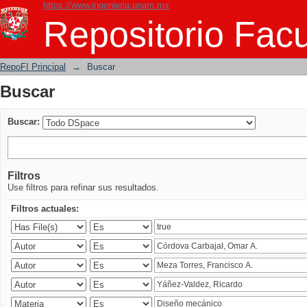
https://www.ingenieria.unam.mx
Buscar
Repositorio Facu
RepoFI Principal
→
Buscar
Buscar
Buscar:
Filtros
Use filtros para refinar sus resultados.
Filtros actuales: