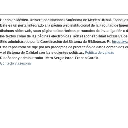
Hecho en México. Universidad Nacional Autónoma de México UNAM. Todos lo
Este es un portal integrado a la página web institucional de la Facultad de Ing
distintos sitios web, sean páginas electrónicas personales de investigación o de
los textos como de las páginas electrónicas, son responsabilidad exclusiva de 
Sitio administrado por la Coordinación del Sistema de Bibliotecas F.I.
https://w
Este repositorio se rige por los preceptos de protección de datos contenidos e
y el Sistema de Calidad con las siguientes políticas:
Política de calidad
Diseñador y administrador: Mtro Sergio Israel Franco García.
Contacto y asesoría