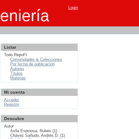
Login
eniería
Listar
Todo RepoFI
Comunidades & Colecciones
Por fecha de publicación
Autores
Títulos
Materias
Mi cuenta
Acceder
Registro
Descubre
Autor
Avila Espinosa, Rubén (1)
Chávez Sañudo, Andrés D. (1)