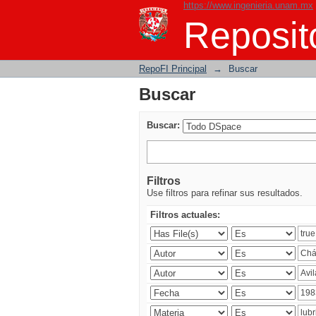
https://www.ingenieria.unam.mx
Buscar
Reposito
RepoFI Principal
→
Buscar
Buscar
Buscar:
Filtros
Use filtros para refinar sus resultados.
Filtros actuales: