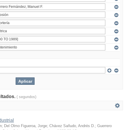
ultados.
( segundos)
ustrial
n
;
Del Olmo Figueroa, Jorge
;
Chávez Sañudo, Andrés D.
;
Guerrero