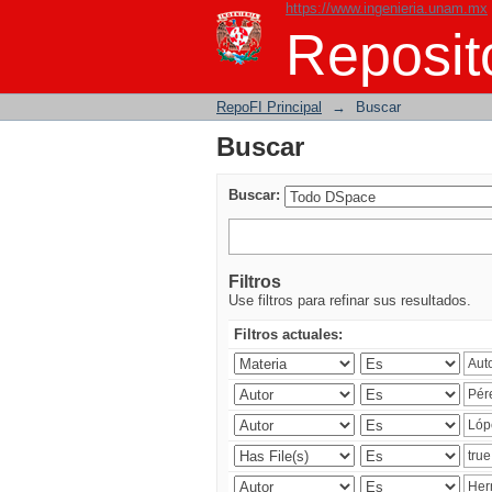
https://www.ingenieria.unam.mx
Buscar
Reposito
RepoFI Principal
→
Buscar
Buscar
Buscar:
Filtros
Use filtros para refinar sus resultados.
Filtros actuales: