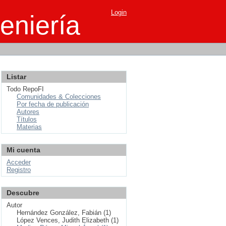
Login
eniería
Listar
Todo RepoFI
Comunidades & Colecciones
Por fecha de publicación
Autores
Títulos
Materias
Mi cuenta
Acceder
Registro
Descubre
Autor
Hernández González, Fabián (1)
López Vences, Judith Elizabeth (1)