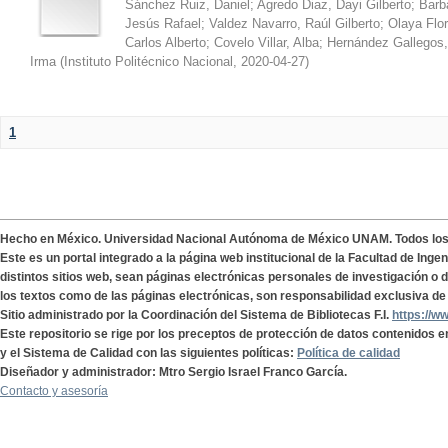
Sánchez Ruiz, Daniel
;
Agredo Diaz, Dayi Gilberto
;
Barb
Jesús Rafael
;
Valdez Navarro, Raúl Gilberto
;
Olaya Flor
Carlos Alberto
;
Covelo Villar, Alba
;
Hernández Gallegos,
Irma
(
Instituto Politécnico Nacional
,
2020-04-27
)
1
Hecho en México. Universidad Nacional Autónoma de México UNAM. Todos lo
Este es un portal integrado a la página web institucional de la Facultad de Ing
distintos sitios web, sean páginas electrónicas personales de investigación o de
los textos como de las páginas electrónicas, son responsabilidad exclusiva de 
Sitio administrado por la Coordinación del Sistema de Bibliotecas F.I.
https://w
Este repositorio se rige por los preceptos de protección de datos contenidos e
y el Sistema de Calidad con las siguientes políticas:
Política de calidad
Diseñador y administrador: Mtro Sergio Israel Franco García.
Contacto y asesoría