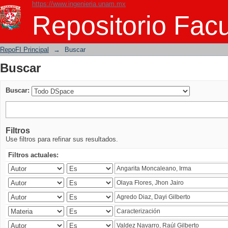
https://www.ingenieria.unam.mx
Buscar
Repositorio Facu
RepoFI Principal
→
Buscar
Buscar
Buscar:
Filtros
Use filtros para refinar sus resultados.
Filtros actuales: