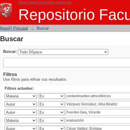
https://www.ingenieria.unam.mx
Buscar
Repositorio Facu
RepoFI Principal
→
Buscar
Buscar
Buscar:
Filtros
Use filtros para refinar sus resultados.
Filtros actuales: