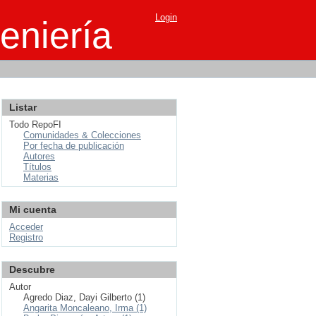
Login
eniería
Listar
Todo RepoFI
Comunidades & Colecciones
Por fecha de publicación
Autores
Títulos
Materias
Mi cuenta
Acceder
Registro
Descubre
Autor
Agredo Diaz, Dayi Gilberto (1)
Angarita Moncaleano, Irma (1)