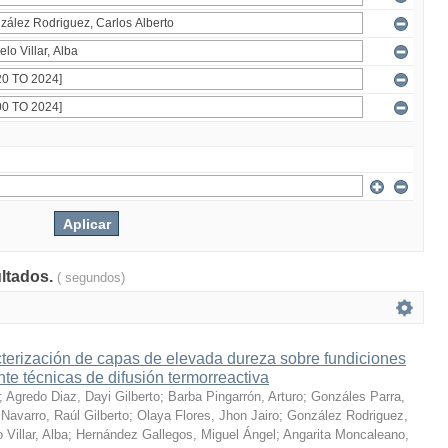
ultados.
( segundos)
terización de capas de elevada dureza sobre fundiciones
te técnicas de difusión termorreactiva
;
Agredo Diaz, Dayi Gilberto
;
Barba Pingarrón, Arturo
;
Gonzáles Parra,
Navarro, Raúl Gilberto
;
Olaya Flores, Jhon Jairo
;
González Rodriguez,
 Villar, Alba
;
Hernández Gallegos, Miguel Ángel
;
Angarita Moncaleano,