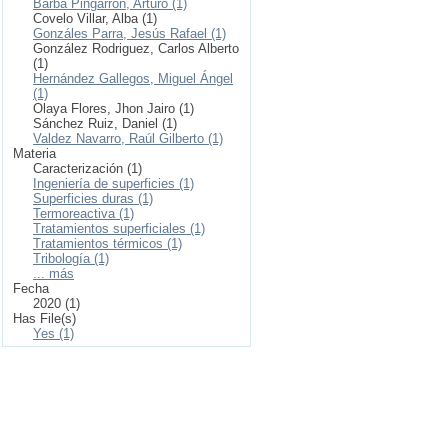
Barba Pingarrón, Arturo (1)
Covelo Villar, Alba (1)
Gonzáles Parra, Jesús Rafael (1)
González Rodriguez, Carlos Alberto
(1)
Hernández Gallegos, Miguel Ángel
(1)
Olaya Flores, Jhon Jairo (1)
Sánchez Ruiz, Daniel (1)
Valdez Navarro, Raúl Gilberto (1)
Materia
Caracterización (1)
Ingeniería de superficies (1)
Superficies duras (1)
Termoreactiva (1)
Tratamientos superficiales (1)
Tratamientos térmicos (1)
Tribología (1)
... más
Fecha
2020 (1)
Has File(s)
Yes (1)