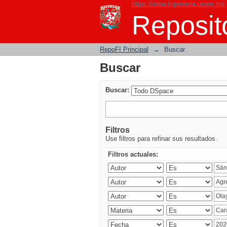
https://www.ingenieria.unam.mx
Buscar
Reposito
RepoFI Principal
→
Buscar
Buscar
Buscar:
Filtros
Use filtros para refinar sus resultados.
Filtros actuales: