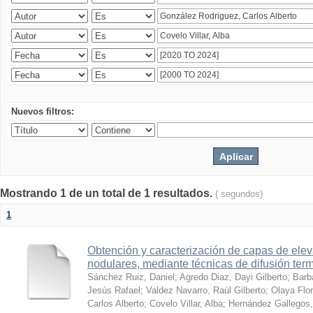
Nuevos filtros:
Mostrando 1 de un total de 1 resultados.
( segundos)
1
Obtención y caracterización de capas de ele
nodulares, mediante técnicas de difusión ter
Sánchez Ruiz, Daniel
;
Agredo Diaz, Dayi Gilberto
;
Barb
Jesús Rafael
;
Valdez Navarro, Raúl Gilberto
;
Olaya Flor
Carlos Alberto
;
Covelo Villar, Alba
;
Hernández Gallegos,