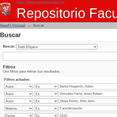
https://www.ingenieria.unam.mx
Buscar
Repositorio Facu
RepoFI Principal
→
Buscar
Buscar
Buscar:
Filtros
Use filtros para refinar sus resultados.
Filtros actuales: