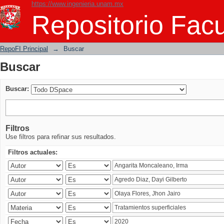
https://www.ingenieria.unam.mx
Buscar
Repositorio Facu
RepoFI Principal
→
Buscar
Buscar
Buscar:
Filtros
Use filtros para refinar sus resultados.
Filtros actuales: