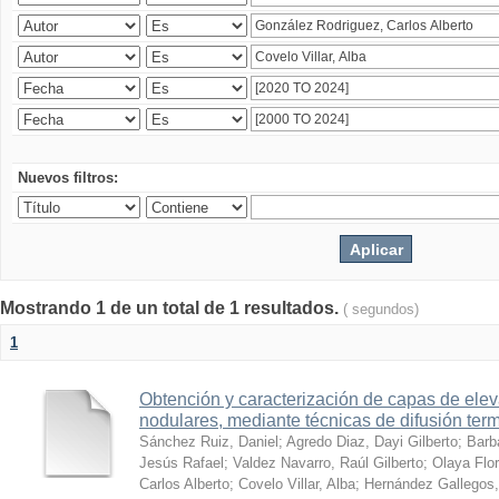
Nuevos filtros:
Mostrando 1 de un total de 1 resultados.
( segundos)
1
Obtención y caracterización de capas de ele
nodulares, mediante técnicas de difusión ter
Sánchez Ruiz, Daniel
;
Agredo Diaz, Dayi Gilberto
;
Barb
Jesús Rafael
;
Valdez Navarro, Raúl Gilberto
;
Olaya Flor
Carlos Alberto
;
Covelo Villar, Alba
;
Hernández Gallegos,