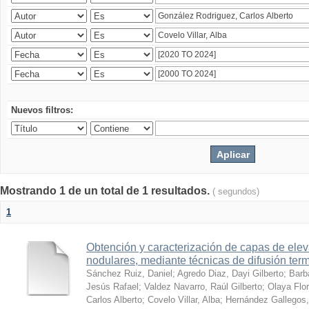
Nuevos filtros:
Mostrando 1 de un total de 1 resultados.
( segundos)
1
Obtención y caracterización de capas de ele
nodulares, mediante técnicas de difusión ter
Sánchez Ruiz, Daniel
;
Agredo Diaz, Dayi Gilberto
;
Barb
Jesús Rafael
;
Valdez Navarro, Raúl Gilberto
;
Olaya Flor
Carlos Alberto
;
Covelo Villar, Alba
;
Hernández Gallegos,