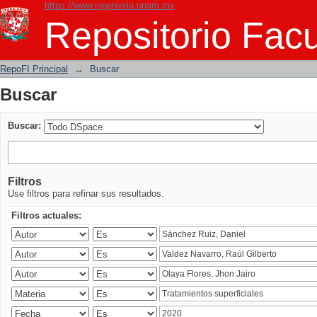
https://www.ingenieria.unam.mx
Buscar
Repositorio Facu
RepoFI Principal
→
Buscar
Buscar
Buscar:
Filtros
Use filtros para refinar sus resultados.
Filtros actuales: