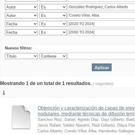
Nuevos filtros:
Mostrando 1 de un total de 1 resultados.
( segundos)
1
Obtención y caracterización de capas de ele
nodulares, mediante técnicas de difusión ter
Sánchez Ruiz, Daniel
;
Agredo Diaz, Dayi Gilberto
;
Barb
Jesús Rafael
;
Valdez Navarro, Raúl Gilberto
;
Olaya Flor
Carlos Alberto
;
Covelo Villar, Alba
;
Hernández Gallegos,