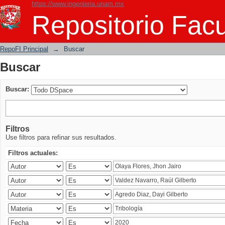
https://www.ingenieria.unam.mx
Buscar
Repositorio Facu
RepoFI Principal
→
Buscar
Buscar
Buscar:
Filtros
Use filtros para refinar sus resultados.
Filtros actuales: