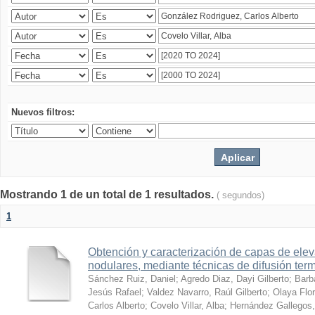
Nuevos filtros:
Mostrando 1 de un total de 1 resultados.
( segundos)
1
Obtención y caracterización de capas de ele
nodulares, mediante técnicas de difusión ter
Sánchez Ruiz, Daniel
;
Agredo Diaz, Dayi Gilberto
;
Barb
Jesús Rafael
;
Valdez Navarro, Raúl Gilberto
;
Olaya Flor
Carlos Alberto
;
Covelo Villar, Alba
;
Hernández Gallegos,