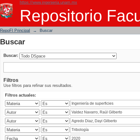
https://www.ingenieria.unam.mx
Buscar
Repositorio Facu
RepoFI Principal
→
Buscar
Buscar
Buscar:
Filtros
Use filtros para refinar sus resultados.
Filtros actuales: