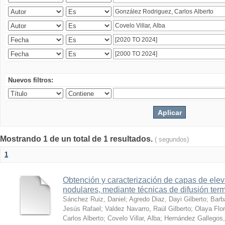
Nuevos filtros:
Mostrando 1 de un total de 1 resultados.
( segundos)
1
Obtención y caracterización de capas de ele
nodulares, mediante técnicas de difusión ter
Sánchez Ruiz, Daniel
;
Agredo Diaz, Dayi Gilberto
;
Barb
Jesús Rafael
;
Valdez Navarro, Raúl Gilberto
;
Olaya Flor
Carlos Alberto
;
Covelo Villar, Alba
;
Hernández Gallegos,