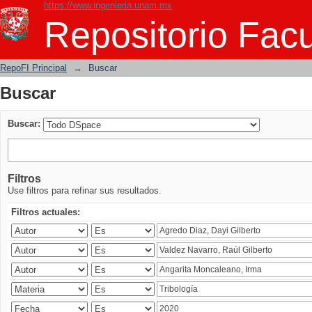
https://www.ingenieria.unam.mx
Buscar
Repositorio Facu
RepoFI Principal
→
Buscar
Buscar
Buscar:
Filtros
Use filtros para refinar sus resultados.
Filtros actuales: