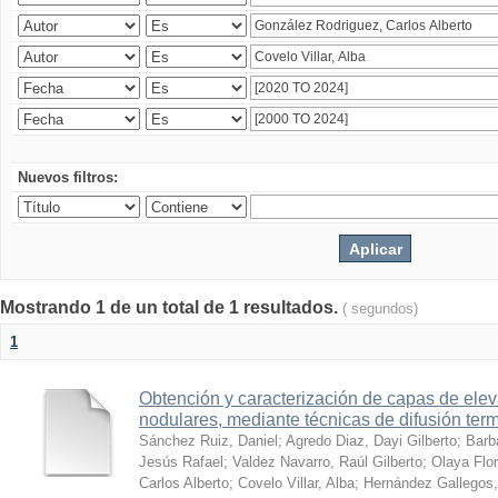
Nuevos filtros:
Mostrando 1 de un total de 1 resultados.
( segundos)
1
Obtención y caracterización de capas de ele
nodulares, mediante técnicas de difusión ter
Sánchez Ruiz, Daniel
;
Agredo Diaz, Dayi Gilberto
;
Barb
Jesús Rafael
;
Valdez Navarro, Raúl Gilberto
;
Olaya Flor
Carlos Alberto
;
Covelo Villar, Alba
;
Hernández Gallegos,