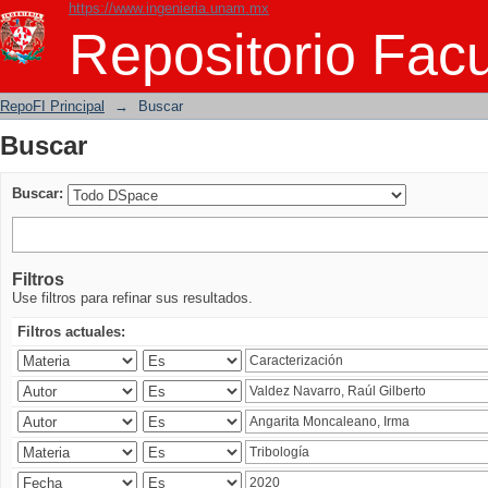
https://www.ingenieria.unam.mx
Buscar
Repositorio Facu
RepoFI Principal
→
Buscar
Buscar
Buscar:
Filtros
Use filtros para refinar sus resultados.
Filtros actuales: