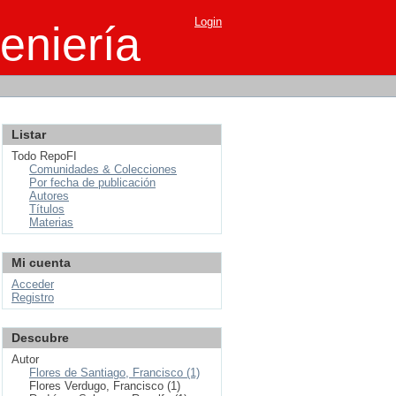
Login
eniería
Listar
Todo RepoFI
Comunidades & Colecciones
Por fecha de publicación
Autores
Títulos
Materias
Mi cuenta
Acceder
Registro
Descubre
Autor
Flores de Santiago, Francisco (1)
Flores Verdugo, Francisco (1)