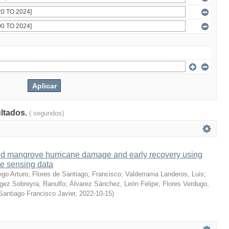
ultados.
( segundos)
led mangrove hurricane damage and early recovery using
te sensing data
ego Arturo
;
Flores de Santiago, Francisco
;
Valderrama Landeros, Luis
;
gez Sobreyra, Ranulfo
;
Álvarez Sánchez, León Felipe
;
Flores Verdugo,
Santiago Francisco Javier
,
2022-10-15
)