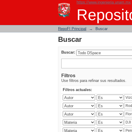
https://www.ingenieria.unam.mx
Buscar
Reposito
RepoFI Principal
→
Buscar
Buscar
Buscar:
Filtros
Use filtros para refinar sus resultados.
Filtros actuales: