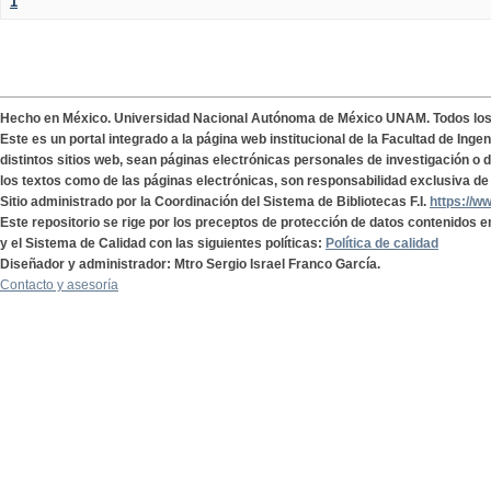
1
Hecho en México. Universidad Nacional Autónoma de México UNAM. Todos lo
Este es un portal integrado a la página web institucional de la Facultad de Ing
distintos sitios web, sean páginas electrónicas personales de investigación o de
los textos como de las páginas electrónicas, son responsabilidad exclusiva de 
Sitio administrado por la Coordinación del Sistema de Bibliotecas F.I.
https://w
Este repositorio se rige por los preceptos de protección de datos contenidos e
y el Sistema de Calidad con las siguientes políticas:
Política de calidad
Diseñador y administrador: Mtro Sergio Israel Franco García.
Contacto y asesoría