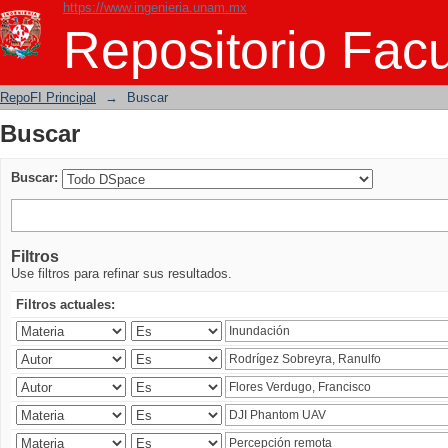
https://www.ingenieria.unam.mx
Buscar
Repositorio Facu
RepoFI Principal
→
Buscar
Buscar
Buscar:
Filtros
Use filtros para refinar sus resultados.
Filtros actuales: