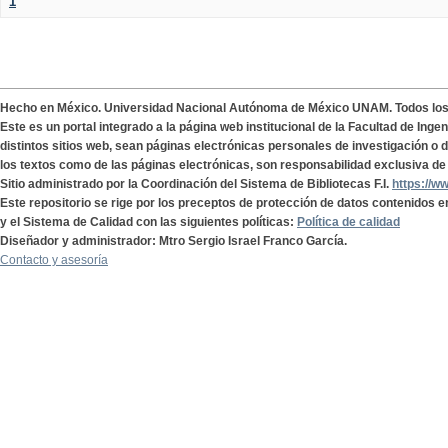
1
Hecho en México. Universidad Nacional Autónoma de México UNAM. Todos lo
Este es un portal integrado a la página web institucional de la Facultad de Ing
distintos sitios web, sean páginas electrónicas personales de investigación o de
los textos como de las páginas electrónicas, son responsabilidad exclusiva de 
Sitio administrado por la Coordinación del Sistema de Bibliotecas F.I.
https://w
Este repositorio se rige por los preceptos de protección de datos contenidos e
y el Sistema de Calidad con las siguientes políticas:
Política de calidad
Diseñador y administrador: Mtro Sergio Israel Franco García.
Contacto y asesoría