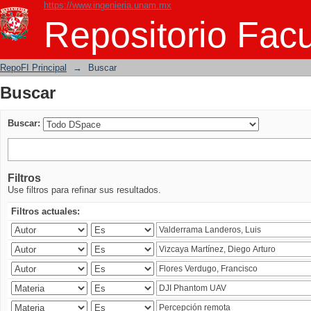
https://www.ingenieria.unam.mx
Buscar
Repositorio Facu
RepoFI Principal
→
Buscar
Buscar
Buscar:
Filtros
Use filtros para refinar sus resultados.
Filtros actuales: