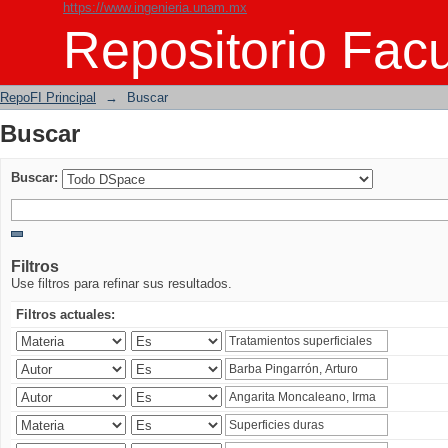
https://www.ingenieria.unam.mx
Buscar
Repositorio Facu
RepoFI Principal
→
Buscar
Buscar
Buscar:
Filtros
Use filtros para refinar sus resultados.
Filtros actuales: