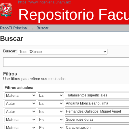
https://www.ingenieria.unam.mx
Buscar
Repositorio Facu
RepoFI Principal
→
Buscar
Buscar
Buscar:
Filtros
Use filtros para refinar sus resultados.
Filtros actuales: