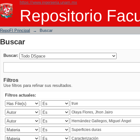
https://www.ingenieria.unam.mx
Buscar
Repositorio Facu
RepoFI Principal
→
Buscar
Buscar
Buscar:
Filtros
Use filtros para refinar sus resultados.
Filtros actuales: