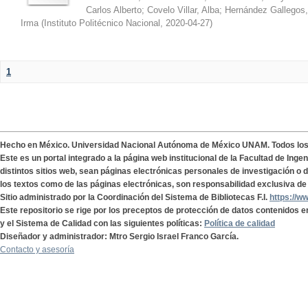
Carlos Alberto
;
Covelo Villar, Alba
;
Hernández Gallegos,
Irma
(
Instituto Politécnico Nacional
,
2020-04-27
)
1
Hecho en México. Universidad Nacional Autónoma de México UNAM. Todos lo
Este es un portal integrado a la página web institucional de la Facultad de Ing
distintos sitios web, sean páginas electrónicas personales de investigación o de
los textos como de las páginas electrónicas, son responsabilidad exclusiva de 
Sitio administrado por la Coordinación del Sistema de Bibliotecas F.I.
https://w
Este repositorio se rige por los preceptos de protección de datos contenidos e
y el Sistema de Calidad con las siguientes políticas:
Política de calidad
Diseñador y administrador: Mtro Sergio Israel Franco García.
Contacto y asesoría