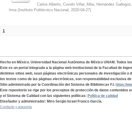
Carlos Alberto
;
Covelo Villar, Alba
;
Hernández Gallegos,
Irma
(
Instituto Politécnico Nacional
,
2020-04-27
)
1
Hecho en México. Universidad Nacional Autónoma de México UNAM. Todos lo
Este es un portal integrado a la página web institucional de la Facultad de Ing
distintos sitios web, sean páginas electrónicas personales de investigación o de
los textos como de las páginas electrónicas, son responsabilidad exclusiva de 
Sitio administrado por la Coordinación del Sistema de Bibliotecas F.I.
https://w
Este repositorio se rige por los preceptos de protección de datos contenidos e
y el Sistema de Calidad con las siguientes políticas:
Política de calidad
Diseñador y administrador: Mtro Sergio Israel Franco García.
Contacto y asesoría