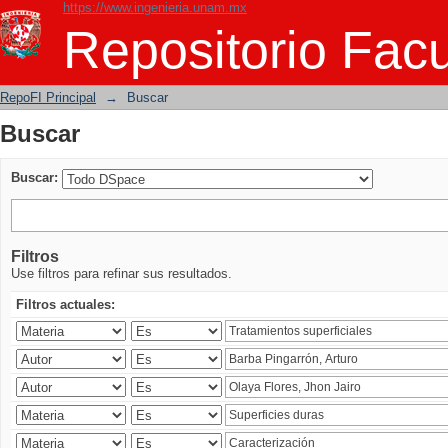
https://www.ingenieria.unam.mx
Buscar
Repositorio Facu
RepoFI Principal
→
Buscar
Buscar
Buscar:
Filtros
Use filtros para refinar sus resultados.
Filtros actuales: