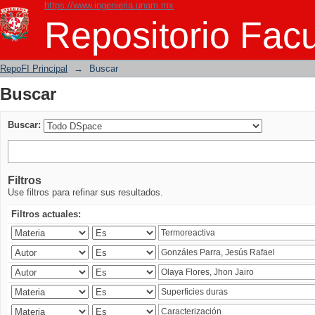
https://www.ingenieria.unam.mx
Buscar
Repositorio Facu
RepoFI Principal
→
Buscar
Buscar
Buscar:
Filtros
Use filtros para refinar sus resultados.
Filtros actuales: