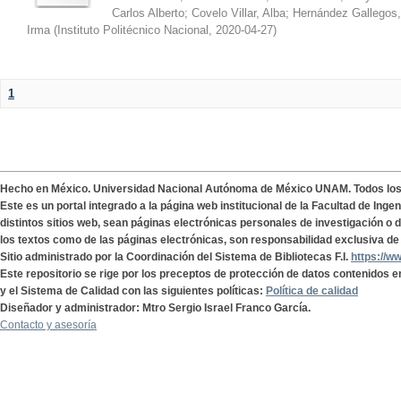
Carlos Alberto
;
Covelo Villar, Alba
;
Hernández Gallegos,
Irma
(
Instituto Politécnico Nacional
,
2020-04-27
)
1
Hecho en México. Universidad Nacional Autónoma de México UNAM. Todos lo
Este es un portal integrado a la página web institucional de la Facultad de Ing
distintos sitios web, sean páginas electrónicas personales de investigación o de
los textos como de las páginas electrónicas, son responsabilidad exclusiva de 
Sitio administrado por la Coordinación del Sistema de Bibliotecas F.I.
https://w
Este repositorio se rige por los preceptos de protección de datos contenidos e
y el Sistema de Calidad con las siguientes políticas:
Política de calidad
Diseñador y administrador: Mtro Sergio Israel Franco García.
Contacto y asesoría