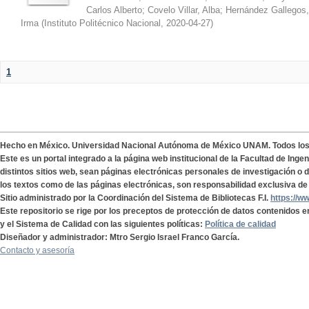
Carlos Alberto
;
Covelo Villar, Alba
;
Hernández Gallegos,
Irma
(
Instituto Politécnico Nacional
,
2020-04-27
)
1
Hecho en México. Universidad Nacional Autónoma de México UNAM. Todos lo
Este es un portal integrado a la página web institucional de la Facultad de Ing
distintos sitios web, sean páginas electrónicas personales de investigación o de
los textos como de las páginas electrónicas, son responsabilidad exclusiva de 
Sitio administrado por la Coordinación del Sistema de Bibliotecas F.I.
https://w
Este repositorio se rige por los preceptos de protección de datos contenidos e
y el Sistema de Calidad con las siguientes políticas:
Política de calidad
Diseñador y administrador: Mtro Sergio Israel Franco García.
Contacto y asesoría