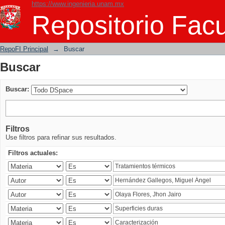
https://www.ingenieria.unam.mx
Buscar
Repositorio Facu
RepoFI Principal
→
Buscar
Buscar
Buscar:
Filtros
Use filtros para refinar sus resultados.
Filtros actuales: