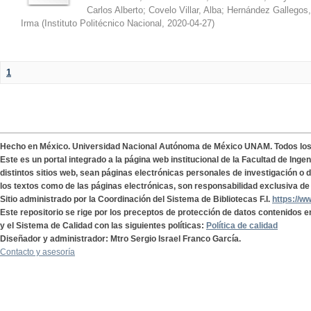
Carlos Alberto
;
Covelo Villar, Alba
;
Hernández Gallegos,
Irma
(
Instituto Politécnico Nacional
,
2020-04-27
)
1
Hecho en México. Universidad Nacional Autónoma de México UNAM. Todos lo
Este es un portal integrado a la página web institucional de la Facultad de Ing
distintos sitios web, sean páginas electrónicas personales de investigación o de
los textos como de las páginas electrónicas, son responsabilidad exclusiva de 
Sitio administrado por la Coordinación del Sistema de Bibliotecas F.I.
https://w
Este repositorio se rige por los preceptos de protección de datos contenidos e
y el Sistema de Calidad con las siguientes políticas:
Política de calidad
Diseñador y administrador: Mtro Sergio Israel Franco García.
Contacto y asesoría