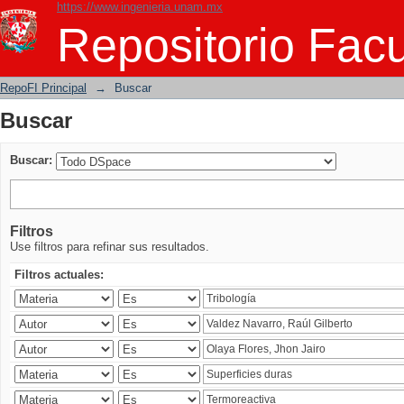
https://www.ingenieria.unam.mx
Buscar
Repositorio Facu
RepoFI Principal
→
Buscar
Buscar
Buscar:
Filtros
Use filtros para refinar sus resultados.
Filtros actuales: