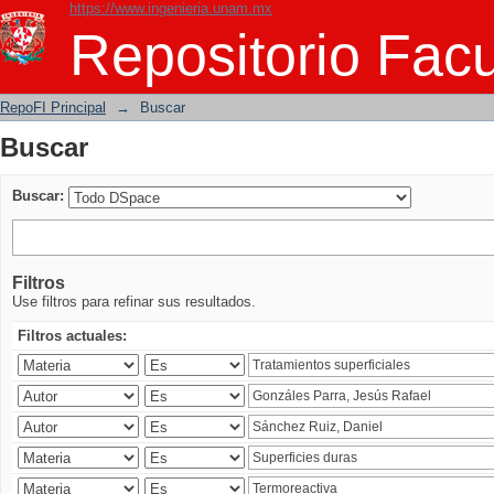
https://www.ingenieria.unam.mx
Buscar
Repositorio Facu
RepoFI Principal
→
Buscar
Buscar
Buscar:
Filtros
Use filtros para refinar sus resultados.
Filtros actuales: