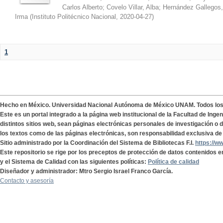
Carlos Alberto
;
Covelo Villar, Alba
;
Hernández Gallegos,
Irma
(
Instituto Politécnico Nacional
,
2020-04-27
)
1
Hecho en México. Universidad Nacional Autónoma de México UNAM. Todos lo
Este es un portal integrado a la página web institucional de la Facultad de Ing
distintos sitios web, sean páginas electrónicas personales de investigación o de
los textos como de las páginas electrónicas, son responsabilidad exclusiva de 
Sitio administrado por la Coordinación del Sistema de Bibliotecas F.I.
https://w
Este repositorio se rige por los preceptos de protección de datos contenidos e
y el Sistema de Calidad con las siguientes políticas:
Política de calidad
Diseñador y administrador: Mtro Sergio Israel Franco García.
Contacto y asesoría