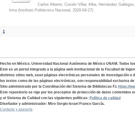
Carlos Alberto
;
Covelo Villar, Alba
;
Hernández Gallegos,
Irma
(
Instituto Politécnico Nacional
,
2020-04-27
)
1
Hecho en México. Universidad Nacional Autónoma de México UNAM. Todos lo
Este es un portal integrado a la página web institucional de la Facultad de Ing
distintos sitios web, sean páginas electrónicas personales de investigación o de
los textos como de las páginas electrónicas, son responsabilidad exclusiva de 
Sitio administrado por la Coordinación del Sistema de Bibliotecas F.I.
https://w
Este repositorio se rige por los preceptos de protección de datos contenidos e
y el Sistema de Calidad con las siguientes políticas:
Política de calidad
Diseñador y administrador: Mtro Sergio Israel Franco García.
Contacto y asesoría