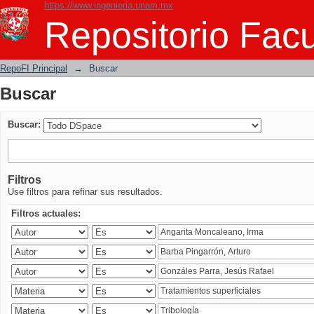
https://www.ingenieria.unam.mx
Buscar
Repositorio Facu
RepoFI Principal
→
Buscar
Buscar
Buscar:
Filtros
Use filtros para refinar sus resultados.
Filtros actuales: