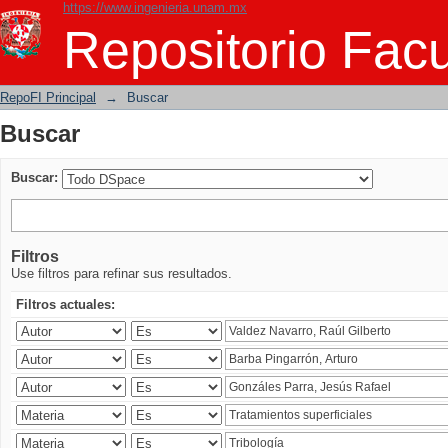
https://www.ingenieria.unam.mx
Buscar
Repositorio Facu
RepoFI Principal
→
Buscar
Buscar
Buscar:
Filtros
Use filtros para refinar sus resultados.
Filtros actuales: