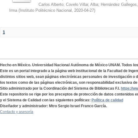
Carlos Alberto
;
Covelo Villar, Alba
;
Hernández Gallegos,
Irma
(
Instituto Politécnico Nacional
,
2020-04-27
)
1
Hecho en México. Universidad Nacional Autónoma de México UNAM. Todos lo
Este es un portal integrado a la página web institucional de la Facultad de Ing
distintos sitios web, sean páginas electrónicas personales de investigación o de
los textos como de las páginas electrónicas, son responsabilidad exclusiva de 
Sitio administrado por la Coordinación del Sistema de Bibliotecas F.I.
https://w
Este repositorio se rige por los preceptos de protección de datos contenidos e
y el Sistema de Calidad con las siguientes políticas:
Política de calidad
Diseñador y administrador: Mtro Sergio Israel Franco García.
Contacto y asesoría