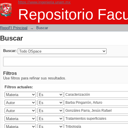
https://www.ingenieria.unam.mx
Buscar
Repositorio Facu
RepoFI Principal
→
Buscar
Buscar
Buscar:
Filtros
Use filtros para refinar sus resultados.
Filtros actuales: