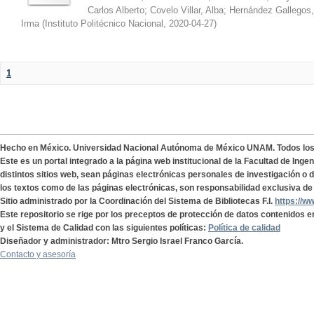
Carlos Alberto
;
Covelo Villar, Alba
;
Hernández Gallegos,
Irma
(
Instituto Politécnico Nacional
,
2020-04-27
)
1
Hecho en México. Universidad Nacional Autónoma de México UNAM. Todos lo
Este es un portal integrado a la página web institucional de la Facultad de Ing
distintos sitios web, sean páginas electrónicas personales de investigación o de
los textos como de las páginas electrónicas, son responsabilidad exclusiva de 
Sitio administrado por la Coordinación del Sistema de Bibliotecas F.I.
https://w
Este repositorio se rige por los preceptos de protección de datos contenidos e
y el Sistema de Calidad con las siguientes políticas:
Política de calidad
Diseñador y administrador: Mtro Sergio Israel Franco García.
Contacto y asesoría