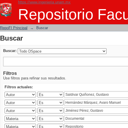
https://www.ingenieria.unam.mx
Buscar
Repositorio Facu
RepoFI Principal
→
Buscar
Buscar
Buscar:
Filtros
Use filtros para refinar sus resultados.
Filtros actuales: