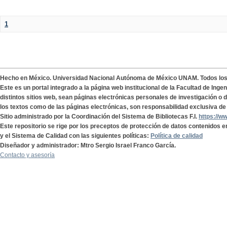
1
Hecho en México. Universidad Nacional Autónoma de México UNAM. Todos lo
Este es un portal integrado a la página web institucional de la Facultad de Ing
distintos sitios web, sean páginas electrónicas personales de investigación o de
los textos como de las páginas electrónicas, son responsabilidad exclusiva de 
Sitio administrado por la Coordinación del Sistema de Bibliotecas F.I.
https://w
Este repositorio se rige por los preceptos de protección de datos contenidos e
y el Sistema de Calidad con las siguientes políticas:
Política de calidad
Diseñador y administrador: Mtro Sergio Israel Franco García.
Contacto y asesoría