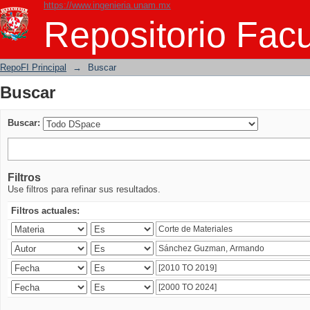
https://www.ingenieria.unam.mx
Buscar
Repositorio Facu
RepoFI Principal
→
Buscar
Buscar
Buscar:
Filtros
Use filtros para refinar sus resultados.
Filtros actuales: