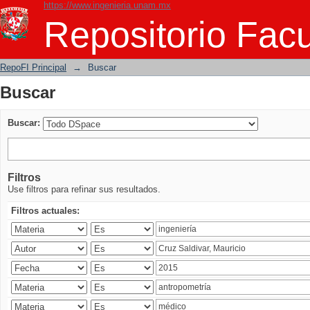
https://www.ingenieria.unam.mx
Buscar
Repositorio Facu
RepoFI Principal
→
Buscar
Buscar
Buscar:
Filtros
Use filtros para refinar sus resultados.
Filtros actuales: