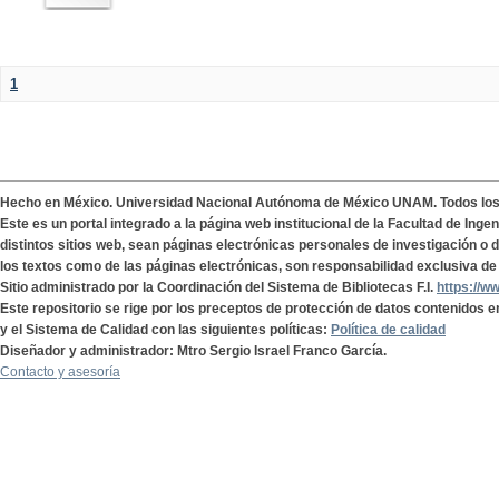
1
Hecho en México. Universidad Nacional Autónoma de México UNAM. Todos lo
Este es un portal integrado a la página web institucional de la Facultad de Ing
distintos sitios web, sean páginas electrónicas personales de investigación o de
los textos como de las páginas electrónicas, son responsabilidad exclusiva de 
Sitio administrado por la Coordinación del Sistema de Bibliotecas F.I.
https://w
Este repositorio se rige por los preceptos de protección de datos contenidos e
y el Sistema de Calidad con las siguientes políticas:
Política de calidad
Diseñador y administrador: Mtro Sergio Israel Franco García.
Contacto y asesoría