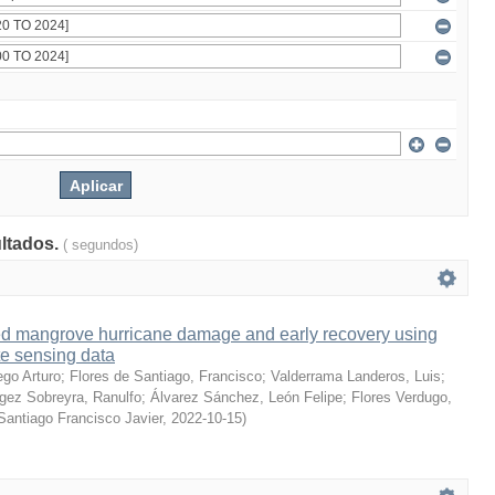
ultados.
( segundos)
led mangrove hurricane damage and early recovery using
te sensing data
ego Arturo
;
Flores de Santiago, Francisco
;
Valderrama Landeros, Luis
;
gez Sobreyra, Ranulfo
;
Álvarez Sánchez, León Felipe
;
Flores Verdugo,
Santiago Francisco Javier
,
2022-10-15
)