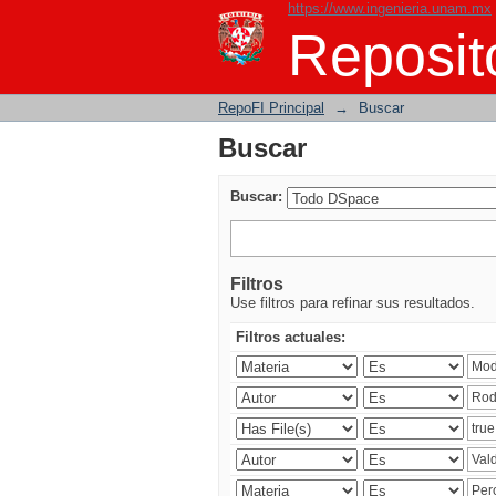
https://www.ingenieria.unam.mx
Buscar
Reposito
RepoFI Principal
→
Buscar
Buscar
Buscar:
Filtros
Use filtros para refinar sus resultados.
Filtros actuales: