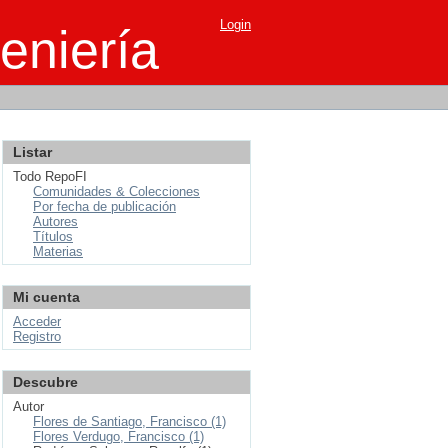
Login
eniería
Listar
Todo RepoFI
Comunidades & Colecciones
Por fecha de publicación
Autores
Títulos
Materias
Mi cuenta
Acceder
Registro
Descubre
Autor
Flores de Santiago, Francisco (1)
Flores Verdugo, Francisco (1)