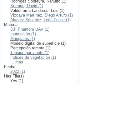
Rodrígez Sobreyra, Ranulfo (1)
Serrano, David (1)
Valderrama Landeros, Luis (1)
Vizcaya Martínez, Diego Arturo (1)
Álvarez Sánchez, León Felipe (1)
Materia
DJI Phantom UAV (1)
Inundación (1)
Manglares (1)
Modelo digital de superficie (1)
Percepción remota (1)
Tensión por viento (1)
Índices de vegetación (1)
... más
Fecha
2022 (1)
Has File(s)
Yes (1)