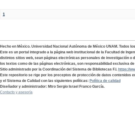
1
Hecho en México. Universidad Nacional Autónoma de México UNAM. Todos lo
Este es un portal integrado a la página web institucional de la Facultad de Ing
distintos sitios web, sean páginas electrónicas personales de investigación o de
los textos como de las páginas electrónicas, son responsabilidad exclusiva de 
Sitio administrado por la Coordinación del Sistema de Bibliotecas F.I.
https://w
Este repositorio se rige por los preceptos de protección de datos contenidos e
y el Sistema de Calidad con las siguientes políticas:
Política de calidad
Diseñador y administrador: Mtro Sergio Israel Franco García.
Contacto y asesoría