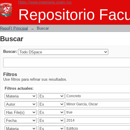
https://www.ingenieria.unam.mx
Buscar
Repositorio Facu
RepoFI Principal
→
Buscar
Buscar
Buscar:
Filtros
Use filtros para refinar sus resultados.
Filtros actuales: