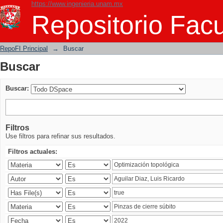
https://www.ingenieria.unam.mx
Buscar
Repositorio Facu
RepoFI Principal
→
Buscar
Buscar
Buscar:
Filtros
Use filtros para refinar sus resultados.
Filtros actuales: