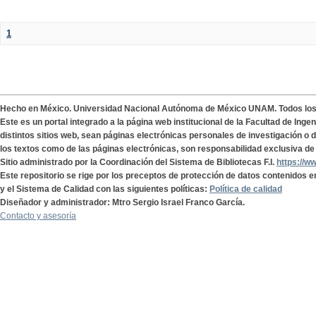
1
Hecho en México. Universidad Nacional Autónoma de México UNAM. Todos lo
Este es un portal integrado a la página web institucional de la Facultad de Ing
distintos sitios web, sean páginas electrónicas personales de investigación o de
los textos como de las páginas electrónicas, son responsabilidad exclusiva de 
Sitio administrado por la Coordinación del Sistema de Bibliotecas F.I.
https://w
Este repositorio se rige por los preceptos de protección de datos contenidos e
y el Sistema de Calidad con las siguientes políticas:
Política de calidad
Diseñador y administrador: Mtro Sergio Israel Franco García.
Contacto y asesoría