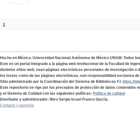
1
Hecho en México. Universidad Nacional Autónoma de México UNAM. Todos lo
Este es un portal integrado a la página web institucional de la Facultad de Ing
distintos sitios web, sean páginas electrónicas personales de investigación o de
los textos como de las páginas electrónicas, son responsabilidad exclusiva de 
Sitio administrado por la Coordinación del Sistema de Bibliotecas F.I.
https://w
Este repositorio se rige por los preceptos de protección de datos contenidos e
y el Sistema de Calidad con las siguientes políticas:
Política de calidad
Diseñador y administrador: Mtro Sergio Israel Franco García.
Contacto y asesoría