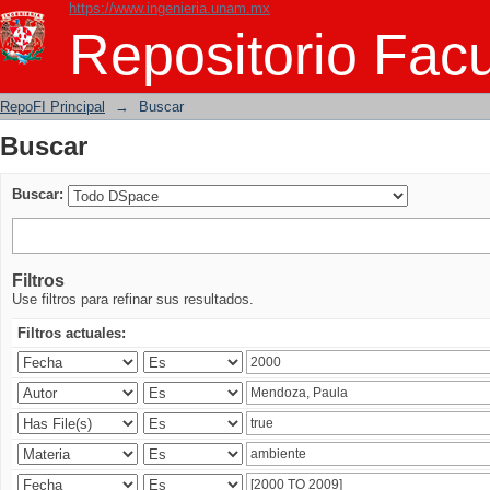
https://www.ingenieria.unam.mx
Buscar
Repositorio Facu
RepoFI Principal
→
Buscar
Buscar
Buscar:
Filtros
Use filtros para refinar sus resultados.
Filtros actuales: