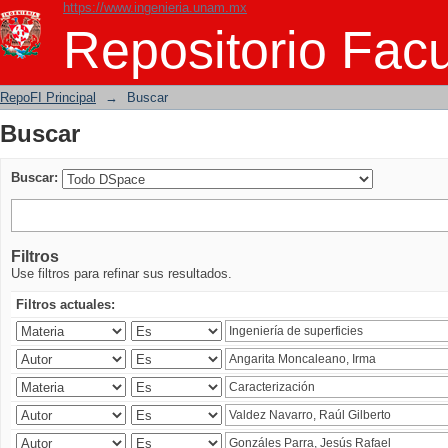
https://www.ingenieria.unam.mx
Buscar
Repositorio Facu
RepoFI Principal
→
Buscar
Buscar
Buscar:
Filtros
Use filtros para refinar sus resultados.
Filtros actuales: