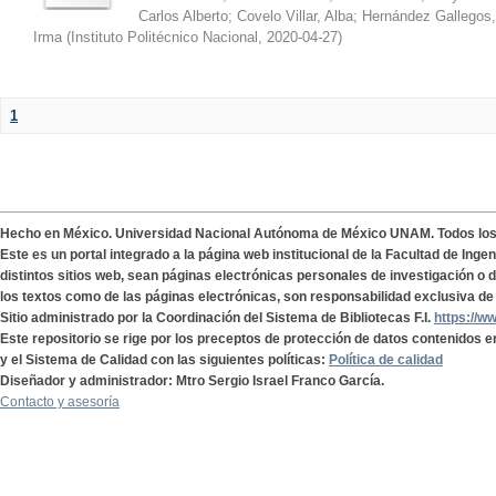
Carlos Alberto
;
Covelo Villar, Alba
;
Hernández Gallegos,
Irma
(
Instituto Politécnico Nacional
,
2020-04-27
)
1
Hecho en México. Universidad Nacional Autónoma de México UNAM. Todos lo
Este es un portal integrado a la página web institucional de la Facultad de Ing
distintos sitios web, sean páginas electrónicas personales de investigación o de
los textos como de las páginas electrónicas, son responsabilidad exclusiva de 
Sitio administrado por la Coordinación del Sistema de Bibliotecas F.I.
https://w
Este repositorio se rige por los preceptos de protección de datos contenidos e
y el Sistema de Calidad con las siguientes políticas:
Política de calidad
Diseñador y administrador: Mtro Sergio Israel Franco García.
Contacto y asesoría