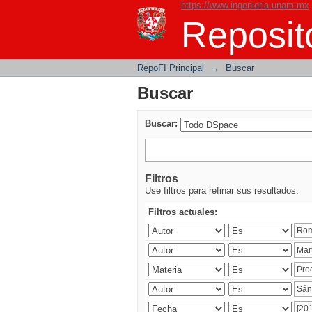
https://www.ingenieria.unam.mx
Buscar
Reposito
RepoFI Principal
→
Buscar
Buscar
Buscar:
Filtros
Use filtros para refinar sus resultados.
Filtros actuales: