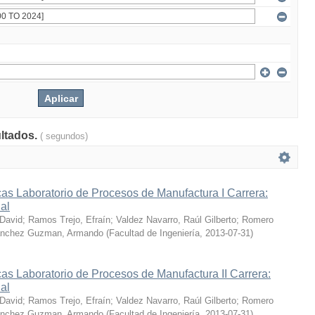
ultados.
( segundos)
as Laboratorio de Procesos de Manufactura I Carrera:
ial
 David
;
Ramos Trejo, Efraín
;
Valdez Navarro, Raúl Gilberto
;
Romero
nchez Guzman, Armando
(
Facultad de Ingeniería
,
2013-07-31
)
as Laboratorio de Procesos de Manufactura II Carrera:
ial
 David
;
Ramos Trejo, Efraín
;
Valdez Navarro, Raúl Gilberto
;
Romero
nchez Guzman, Armando
(
Facultad de Ingeniería
,
2013-07-31
)