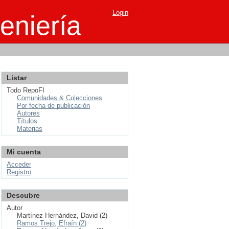
Login
eniería
Listar
Todo RepoFI
Comunidades & Colecciones
Por fecha de publicación
Autores
Títulos
Materias
Mi cuenta
Acceder
Registro
Descubre
Autor
Martínez Hernández, David (2)
Ramos Trejo, Efraín (2)