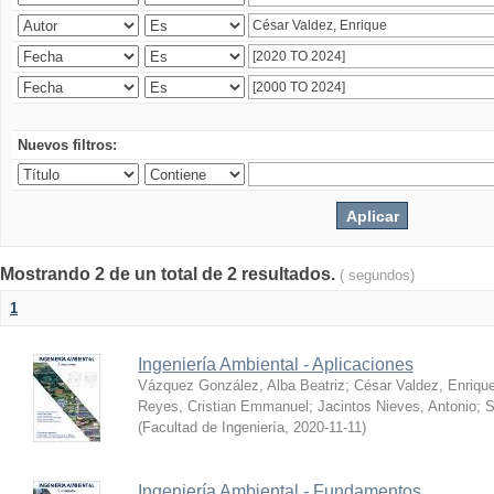
Nuevos filtros:
Mostrando 2 de un total de 2 resultados.
( segundos)
1
Ingeniería Ambiental - Aplicaciones
Vázquez González, Alba Beatriz
;
César Valdez, Enriqu
Reyes, Cristian Emmanuel
;
Jacintos Nieves, Antonio
;
S
(
Facultad de Ingeniería
,
2020-11-11
)
Ingeniería Ambiental - Fundamentos