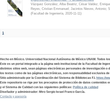
Vázquez González, Alba Beatriz
;
César Valdez, Enriqu
Reyes, Cristian Emmanuel
;
Jacintos Nieves, Antonio
;
S
(
Facultad de Ingeniería
,
2020-11-11
)
1
Hecho en México. Universidad Nacional Autónoma de México UNAM. Todos lo
Este es un portal integrado a la página web institucional de la Facultad de Ing
distintos sitios web, sean páginas electrónicas personales de investigación o de
los textos como de las páginas electrónicas, son responsabilidad exclusiva de 
Sitio administrado por la Coordinación del Sistema de Bibliotecas F.I.
https://w
Este repositorio se rige por los preceptos de protección de datos contenidos e
y el Sistema de Calidad con las siguientes políticas:
Política de calidad
Diseñador y administrador: Mtro Sergio Israel Franco García.
Contacto y asesoría