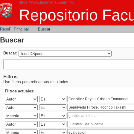
https://www.ingenieria.unam.mx
Buscar
Repositorio Facu
RepoFI Principal
→
Buscar
Buscar
Buscar:
Filtros
Use filtros para refinar sus resultados.
Filtros actuales: