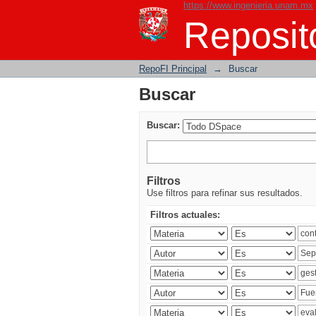
https://www.ingenieria.unam.mx
Buscar
Reposito
RepoFI Principal
→
Buscar
Buscar
Buscar:
Filtros
Use filtros para refinar sus resultados.
Filtros actuales: