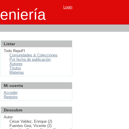
Login
eniería
Listar
Todo RepoFI
Comunidades & Colecciones
Por fecha de publicación
Autores
Títulos
Materias
Mi cuenta
Acceder
Registro
Descubre
Autor
César Valdez, Enrique (2)
Fuentes Gea, Vicente (2)