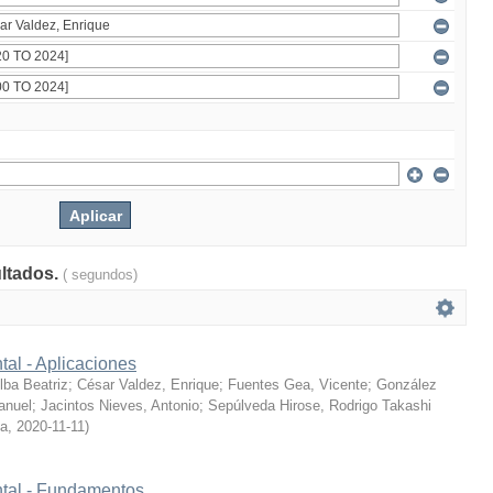
ultados.
( segundos)
tal - Aplicaciones
ba Beatriz
;
César Valdez, Enrique
;
Fuentes Gea, Vicente
;
González
anuel
;
Jacintos Nieves, Antonio
;
Sepúlveda Hirose, Rodrigo Takashi
ía
,
2020-11-11
)
ntal - Fundamentos