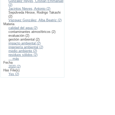
González Reyes, Cristian Emmanuel
(2)
Jacintos Nieves, Antonio (2)
Sepúlveda Hirose, Rodrigo Takashi
(2)
Vázquez González, Alba Beatriz (2)
Materia
calidad del agua (2)
contaminantes atmosféricos (2)
evaluación (2)
gestión ambiental (2)
impacto ambiental (2)
ingeniería ambiental (2)
medio ambiente (2)
residuos sólidos (2)
... más
Fecha
2020 (2)
Has File(s)
Yes (2)