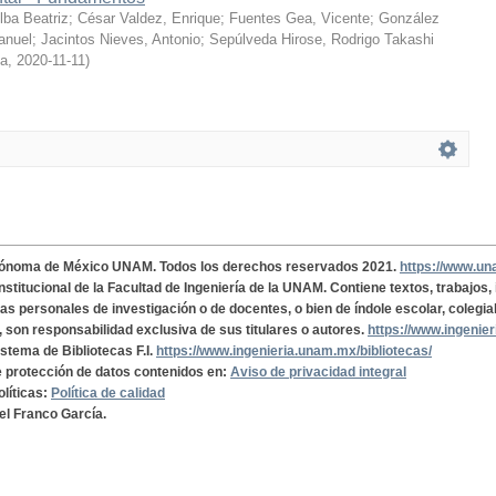
ba Beatriz
;
César Valdez, Enrique
;
Fuentes Gea, Vicente
;
González
anuel
;
Jacintos Nieves, Antonio
;
Sepúlveda Hirose, Rodrigo Takashi
ía
,
2020-11-11
)
tónoma de México UNAM. Todos los derechos reservados 2021.
https://www.u
institucional de la Facultad de Ingeniería de la UNAM. Contiene textos, trabajos
cas personales de investigación o de docentes, o bien de índole escolar, colegia
, son responsabilidad exclusiva de sus titulares o autores.
https://www.ingenie
istema de Bibliotecas F.I.
https://www.ingenieria.unam.mx/bibliotecas/
de protección de datos contenidos en:
Aviso de privacidad integral
olíticas:
Política de calidad
el Franco García.