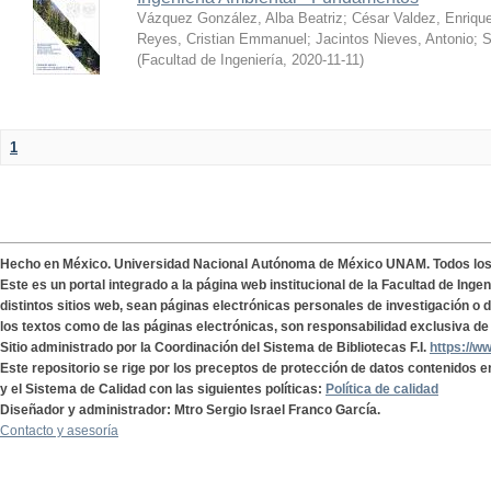
Vázquez González, Alba Beatriz
;
César Valdez, Enriqu
Reyes, Cristian Emmanuel
;
Jacintos Nieves, Antonio
;
S
(
Facultad de Ingeniería
,
2020-11-11
)
1
Hecho en México. Universidad Nacional Autónoma de México UNAM. Todos lo
Este es un portal integrado a la página web institucional de la Facultad de Ing
distintos sitios web, sean páginas electrónicas personales de investigación o de
los textos como de las páginas electrónicas, son responsabilidad exclusiva de 
Sitio administrado por la Coordinación del Sistema de Bibliotecas F.I.
https://w
Este repositorio se rige por los preceptos de protección de datos contenidos e
y el Sistema de Calidad con las siguientes políticas:
Política de calidad
Diseñador y administrador: Mtro Sergio Israel Franco García.
Contacto y asesoría