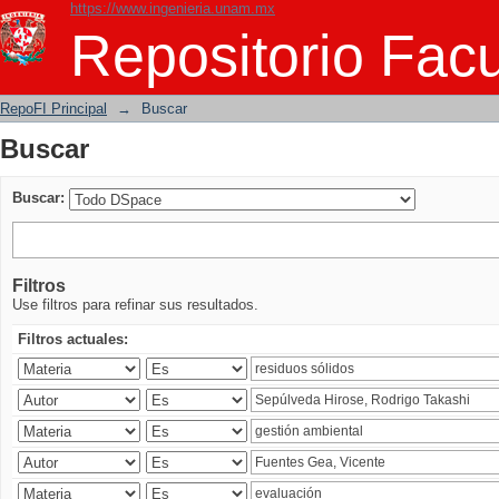
https://www.ingenieria.unam.mx
Buscar
Repositorio Facu
RepoFI Principal
→
Buscar
Buscar
Buscar:
Filtros
Use filtros para refinar sus resultados.
Filtros actuales: