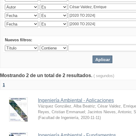
Nuevos filtros:
Mostrando 2 de un total de 2 resultados.
( segundos)
1
Ingeniería Ambiental - Aplicaciones
Vázquez González, Alba Beatriz
;
César Valdez, Enriqu
Reyes, Cristian Emmanuel
;
Jacintos Nieves, Antonio
;
S
(
Facultad de Ingeniería
,
2020-11-11
)
Ingeniería Ambiental - Fundamentos