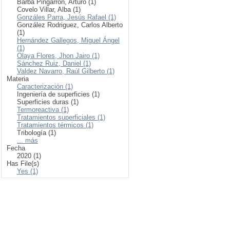
Barba Pingarrón, Arturo (1)
Covelo Villar, Alba (1)
Gonzáles Parra, Jesús Rafael (1)
González Rodriguez, Carlos Alberto
(1)
Hernández Gallegos, Miguel Ángel
(1)
Olaya Flores, Jhon Jairo (1)
Sánchez Ruiz, Daniel (1)
Valdez Navarro, Raúl Gilberto (1)
Materia
Caracterización (1)
Ingeniería de superficies (1)
Superficies duras (1)
Termoreactiva (1)
Tratamientos superficiales (1)
Tratamientos térmicos (1)
Tribología (1)
... más
Fecha
2020 (1)
Has File(s)
Yes (1)