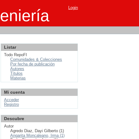
Login
eniería
Listar
Todo RepoFI
Comunidades & Colecciones
Por fecha de publicación
Autores
Títulos
Materias
Mi cuenta
Acceder
Registro
Descubre
Autor
Agredo Diaz, Dayi Gilberto (1)
Angarita Moncaleano, Irma (1)