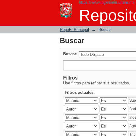
https://www.ingenieria.unam.mx
Buscar
Reposito
RepoFI Principal
→
Buscar
Buscar
Buscar:
Filtros
Use filtros para refinar sus resultados.
Filtros actuales: