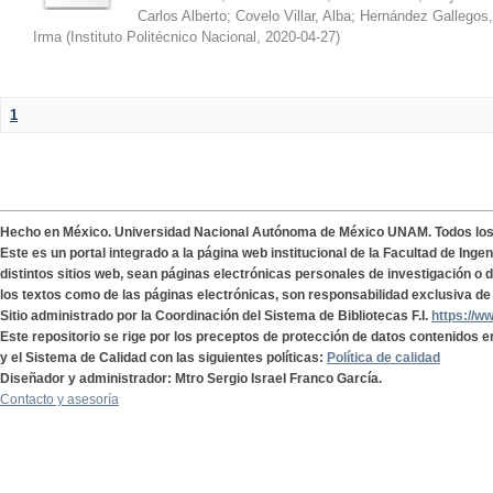
Carlos Alberto
;
Covelo Villar, Alba
;
Hernández Gallegos,
Irma
(
Instituto Politécnico Nacional
,
2020-04-27
)
1
Hecho en México. Universidad Nacional Autónoma de México UNAM. Todos lo
Este es un portal integrado a la página web institucional de la Facultad de Ing
distintos sitios web, sean páginas electrónicas personales de investigación o de
los textos como de las páginas electrónicas, son responsabilidad exclusiva de 
Sitio administrado por la Coordinación del Sistema de Bibliotecas F.I.
https://w
Este repositorio se rige por los preceptos de protección de datos contenidos e
y el Sistema de Calidad con las siguientes políticas:
Política de calidad
Diseñador y administrador: Mtro Sergio Israel Franco García.
Contacto y asesoría