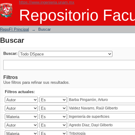
https://www.ingenieria.unam.mx
Buscar
Repositorio Facu
RepoFI Principal
→
Buscar
Buscar
Buscar:
Filtros
Use filtros para refinar sus resultados.
Filtros actuales: