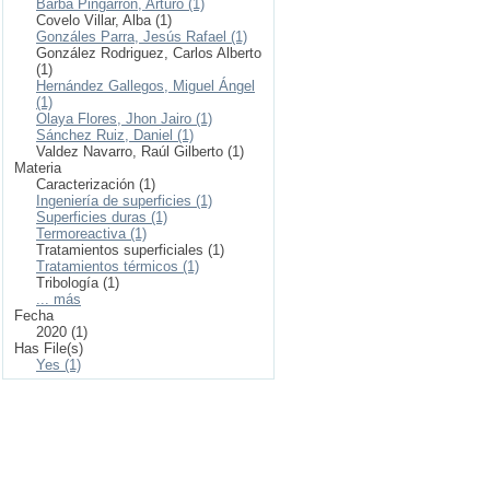
Barba Pingarrón, Arturo (1)
Covelo Villar, Alba (1)
Gonzáles Parra, Jesús Rafael (1)
González Rodriguez, Carlos Alberto
(1)
Hernández Gallegos, Miguel Ángel
(1)
Olaya Flores, Jhon Jairo (1)
Sánchez Ruiz, Daniel (1)
Valdez Navarro, Raúl Gilberto (1)
Materia
Caracterización (1)
Ingeniería de superficies (1)
Superficies duras (1)
Termoreactiva (1)
Tratamientos superficiales (1)
Tratamientos térmicos (1)
Tribología (1)
... más
Fecha
2020 (1)
Has File(s)
Yes (1)