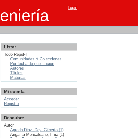
Login
eniería
Listar
Todo RepoFI
Comunidades & Colecciones
Por fecha de publicación
Autores
Títulos
Materias
Mi cuenta
Acceder
Registro
Descubre
Autor
Agredo Diaz, Dayi Gilberto (1)
Angarita Moncaleano, Irma (1)