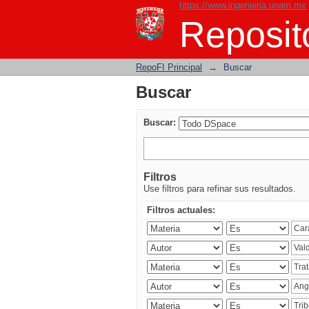
https://www.ingenieria.unam.mx
Buscar
Reposito
RepoFI Principal
→
Buscar
Buscar
Buscar:
Filtros
Use filtros para refinar sus resultados.
Filtros actuales: