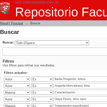
https://www.ingenieria.unam.mx
Buscar
Repositorio Facu
RepoFI Principal
→
Buscar
Buscar
Buscar:
Filtros
Use filtros para refinar sus resultados.
Filtros actuales: