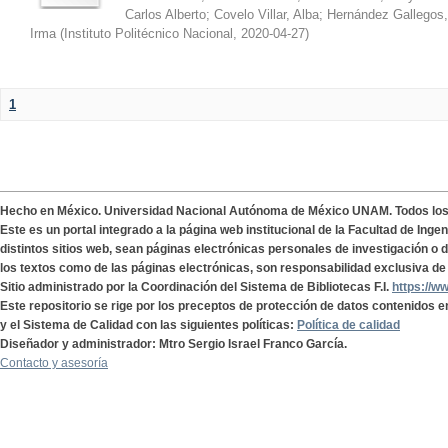
Carlos Alberto
;
Covelo Villar, Alba
;
Hernández Gallegos,
Irma
(
Instituto Politécnico Nacional
,
2020-04-27
)
1
Hecho en México. Universidad Nacional Autónoma de México UNAM. Todos lo
Este es un portal integrado a la página web institucional de la Facultad de Ing
distintos sitios web, sean páginas electrónicas personales de investigación o de
los textos como de las páginas electrónicas, son responsabilidad exclusiva de 
Sitio administrado por la Coordinación del Sistema de Bibliotecas F.I.
https://w
Este repositorio se rige por los preceptos de protección de datos contenidos e
y el Sistema de Calidad con las siguientes políticas:
Política de calidad
Diseñador y administrador: Mtro Sergio Israel Franco García.
Contacto y asesoría