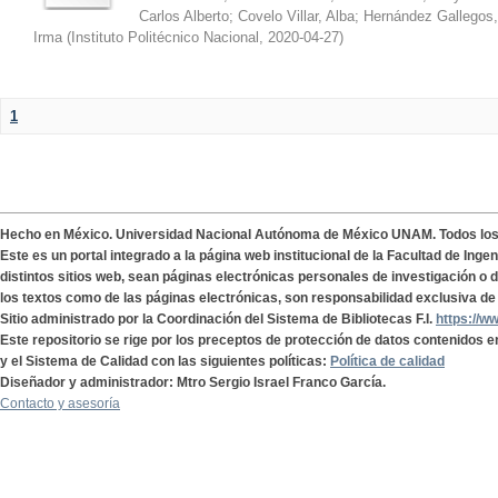
Carlos Alberto
;
Covelo Villar, Alba
;
Hernández Gallegos,
Irma
(
Instituto Politécnico Nacional
,
2020-04-27
)
1
Hecho en México. Universidad Nacional Autónoma de México UNAM. Todos lo
Este es un portal integrado a la página web institucional de la Facultad de Ing
distintos sitios web, sean páginas electrónicas personales de investigación o de
los textos como de las páginas electrónicas, son responsabilidad exclusiva de 
Sitio administrado por la Coordinación del Sistema de Bibliotecas F.I.
https://w
Este repositorio se rige por los preceptos de protección de datos contenidos e
y el Sistema de Calidad con las siguientes políticas:
Política de calidad
Diseñador y administrador: Mtro Sergio Israel Franco García.
Contacto y asesoría