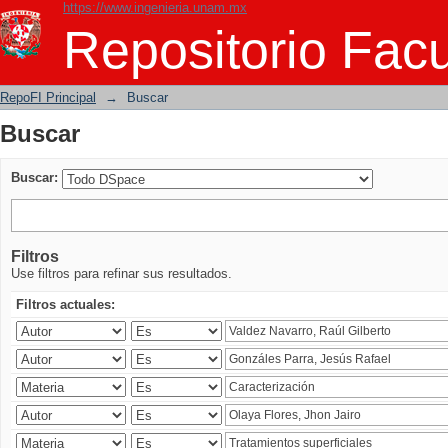
https://www.ingenieria.unam.mx
Buscar
Repositorio Facu
RepoFI Principal
→
Buscar
Buscar
Buscar:
Filtros
Use filtros para refinar sus resultados.
Filtros actuales: