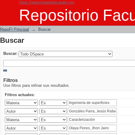
https://www.ingenieria.unam.mx
Buscar
Repositorio Facu
RepoFI Principal
→
Buscar
Buscar
Buscar:
Filtros
Use filtros para refinar sus resultados.
Filtros actuales: