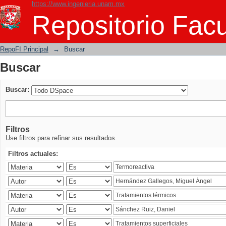
https://www.ingenieria.unam.mx
Buscar
Repositorio Facu
RepoFI Principal
→
Buscar
Buscar
Buscar:
Filtros
Use filtros para refinar sus resultados.
Filtros actuales: