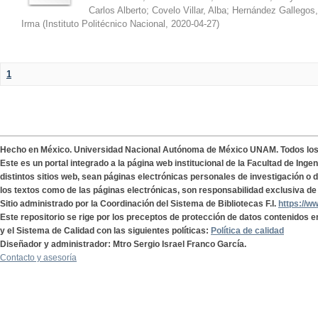
Carlos Alberto
;
Covelo Villar, Alba
;
Hernández Gallegos,
Irma
(
Instituto Politécnico Nacional
,
2020-04-27
)
1
Hecho en México. Universidad Nacional Autónoma de México UNAM. Todos lo
Este es un portal integrado a la página web institucional de la Facultad de Ing
distintos sitios web, sean páginas electrónicas personales de investigación o de
los textos como de las páginas electrónicas, son responsabilidad exclusiva de 
Sitio administrado por la Coordinación del Sistema de Bibliotecas F.I.
https://w
Este repositorio se rige por los preceptos de protección de datos contenidos e
y el Sistema de Calidad con las siguientes políticas:
Política de calidad
Diseñador y administrador: Mtro Sergio Israel Franco García.
Contacto y asesoría